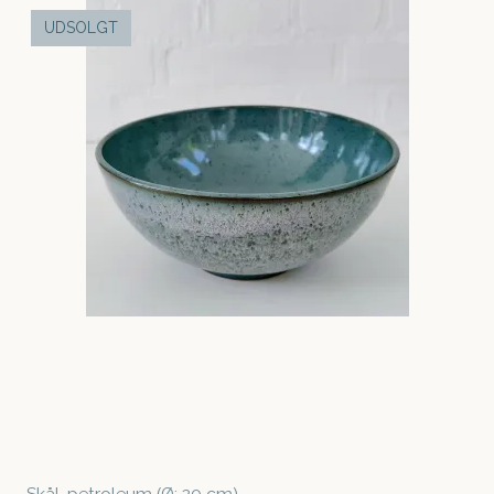
UDSOLGT
Skål, petroleum (Ø: 20 cm)