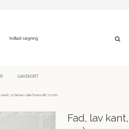
R 800,-
LEVERING I DK / HENT SELV I KBH NV
VENDT OG DREJE
ER
GAVEKORT
v kant, 12 farver i blå/turkis (Ø: 17 cm)
Fad, lav kant,