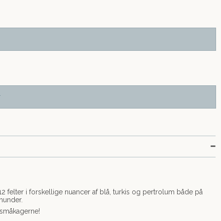
r
felter i forskellige nuancer af blå, turkis og pertrolum både på
nunder.
er småkagerne!