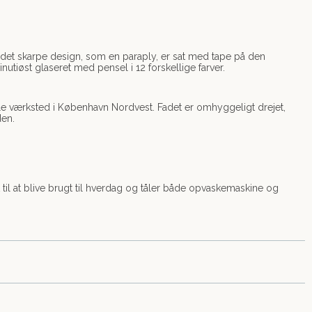
g det skarpe design, som en paraply, er sat med tape på den
utiøst glaseret med pensel i 12 forskellige farver.
ille værksted i København Nordvest. Fadet er omhyggeligt drejet,
den.
t til at blive brugt til hverdag og tåler både opvaskemaskine og