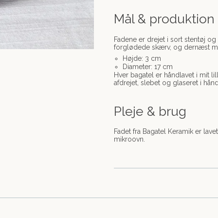
Mål & produktion
Fadene er drejet i sort stentøj o
forglødede skærv, og dernæst min
Højde: 3 cm
Diameter: 17 cm
Hver bagatel er håndlavet i mit l
afdrejet, slebet og glaseret i hån
Pleje & brug
Fadet fra Bagatel Keramik er lave
mikroovn.