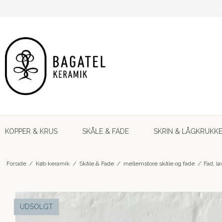
GRATIS FRAGT VED KØB OVE
KOPPER & KRUS
SKÅLE & FADE
SKRIN & LÅGKRUKK
Forside
/
Køb keramik
/
Skåle & Fade
/
mellemstore skåle og fade
/
Fad, la
UDSOLGT